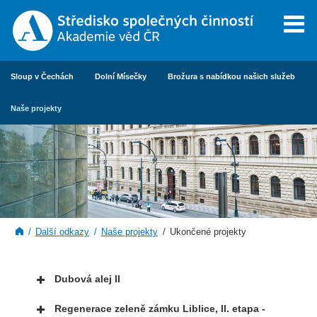
Sloup v Čechách
Dolní Mísečky
Brožura s nabídkou našich služeb
Naše projekty
Další odkazy
Naše projekty
Ukončené projekty
Dubová alej II
Regenerace zeleně zámku Liblice, II. etapa -