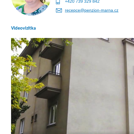
+420 739 329 842
recepce@penzion-marna.cz
Videovizitka