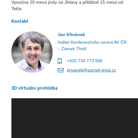
Vysočina 20 minut jízdy od Jihlavy a přibližně 15 minut od
Telče.
Kontakt
Jan Křivánek
ředitel Konferenčního centra AV ČR
– Zámek Třešť
+420 734 773 566
krivanek@zamek-trest.cz
3D virtuální prohlídka