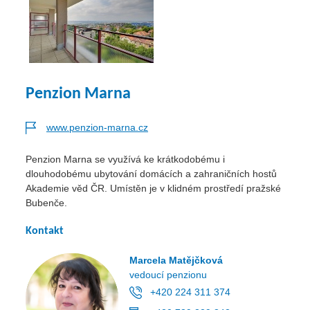
Penzion Marna
www.penzion-marna.cz
Penzion Marna se využívá ke krátkodobému i
dlouhodobému ubytování domácích a zahraničních hostů
Akademie věd ČR. Umístěn je v klidném prostředí pražské
Bubenče.
Kontakt
Marcela Matějčková
vedoucí penzionu
+420 224 311 374