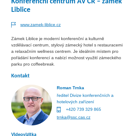
Konferenční centrum AV ČR – zámek
Liblice
www.zamek-liblice.cz
Zámek Liblice je moderní konferenční a kulturně
vzdělávací centrum, stylový zámecký hotel s restauracemi
a relaxačním wellness centrem. Je ideálním místem pro
pořádání konferencí a nabízí možnost využití zámeckého
parku pro coffeebreak.
Kontakt
Roman Trnka
ředitel Divize konferenčních a
hotelových zařízení
+420 739 329 865
trnka@ssc.cas.cz
Videovizitka