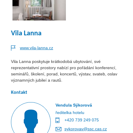
Vila Lanna
www.vila-lanna.cz
Vila Lanna poskytuje krátkodobá ubytování, své
reprezentativní prostory nabízí pro pořádání konferencí,
seminářů, školení, porad, koncertů, výstav, svateb, oslav
významných jubileí a rautů.
Kontakt
Vendula Sýkorová
ředitelka hotelu
+420 739 249 075
sykorovav@ssc.cas.cz