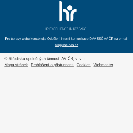
Pro úpravy webu kontaktujte Oddělení interní komunikace DVV SSČ AV ČR na e-mail:
oik@ssc.cas.cz
© Středisko společných činností AV ČR, v. v. i.
Mapa stránek
Prohlášení o přistupnosti
Cookies
Webmaster