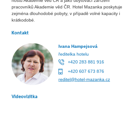
hostů Akademie věd ČR a jako ubytovací zařízení
pracovníků Akademie věd ČR. Hotel Mazanka poskytuje
zejména dlouhodobé pobyty, v případě volné kapacity i
krátkodobé.
Kontakt
Ivana Hampejsová
ředitelka hotelu
+420 283 881 916
+420 607 673 876
reditel@hotel-mazanka.cz
Videovizitka