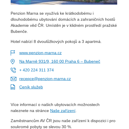
Penzion Marna se využívá ke krátkodobému i
dlouhodobému ubytování domácích a zahraničních hostů
Akademie věd ČR. Umístěn je v klidném prostředí pražské
Bubenče.
Hotel nabízí 8 dvoulůžkových pokojů a 3 apartmá.
www.penzion-marna.cz
Na Marně 931/9, 160 00 Praha 6 – Bubeneč
+ 420 224 311 374
recepce@penzion-marna.cz
Ceník služeb
Více informací o našich ubytovacích možnostech
naleznete na stránce
Naše zařízení
.
Zaměstnancům AV ČR jsou naše zařízení k dispozici i pro
soukromé pobyty se slevou 30 %.