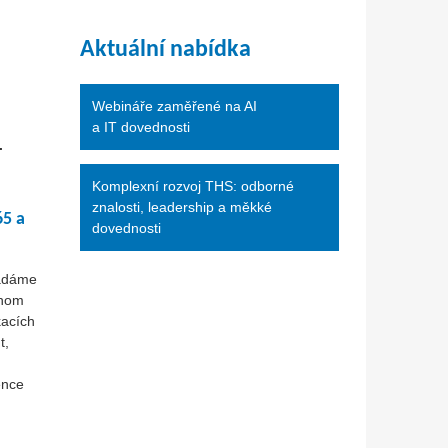
Aktuální nabídka
Webináře zaměřené na AI
a IT dovednosti
.
Komplexní rozvoj THS: odborné
znalosti, leadership a měkké
65 a
dovednosti
řádáme
chom
kacích
t,
ence