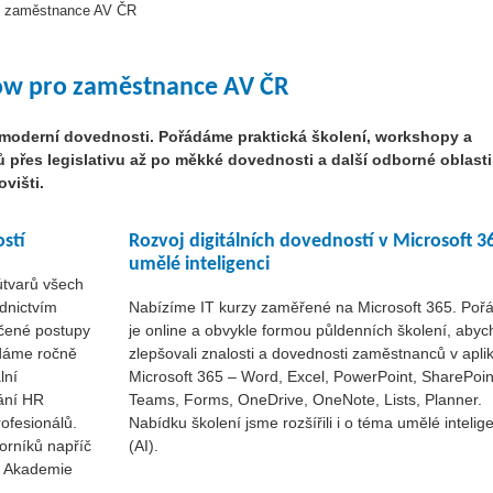
o zaměstnance AV ČR
how pro zaměstnance AV ČR
oderní dovednosti. Pořádáme praktická školení, workshopy a
ů přes legislativu až po měkké dovednosti a další odborné oblasti
višti.
ostí
Rozvoj digitálních dovedností v Microsoft 3
umělé inteligenci
útvarů všech
dnictvím
Nabízíme IT kurzy zaměřené na Microsoft 365. Po
čené postupy
je online a obvykle formou půldenních školení, aby
dáme ročně
zlepšovali znalosti a dovednosti zaměstnanců v apli
lní
Microsoft 365 – Word, Excel, PowerPoint, SharePoin
vání HR
Teams, Forms, OneDrive, OneNote, Lists, Planner.
rofesionálů.
Nabídku školení jsme rozšířili i o téma umělé intelig
borníků napříč
(AI).
dí Akademie