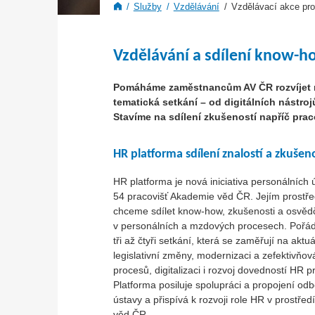
Služby
Vzdělávání
Vzdělávací akce pr
Vzdělávání a sdílení know-
Pomáháme zaměstnancům AV ČR rozvíjet m
tematická setkání – od digitálních nástroj
Stavíme na sdílení zkušeností napříč praco
HR platforma sdílení znalostí a zkušen
HR platforma je nová iniciativa personálních 
54 pracovišť Akademie věd ČR. Jejím prostře
chceme sdílet know-how, zkušenosti a osvěd
v personálních a mzdových procesech. Pořá
tři až čtyři setkání, která se zaměřují na aktuá
legislativní změny, modernizaci a zefektivňo
procesů, digitalizaci i rozvoj dovedností HR p
Platforma posiluje spolupráci a propojení od
ústavy a přispívá k rozvoji role HR v prostře
věd ČR.