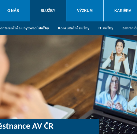
O NÁS
SLUŽBY
VÝZKUM
KARIÉRA
onferenční a ubytovací služby
Konzultační služby
IT služby
Zahranič
městnance AV ČR