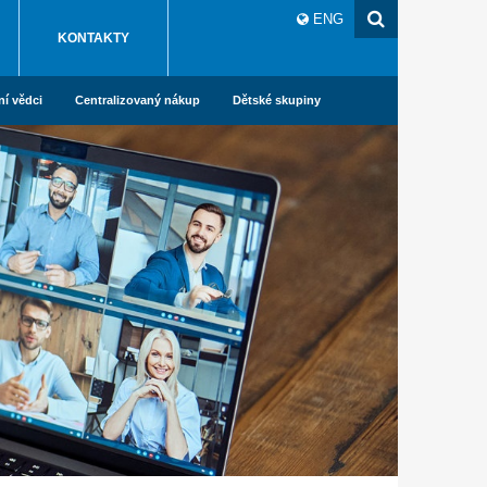
ENG
KONTAKTY
ní vědci
Centralizovaný nákup
Dětské skupiny