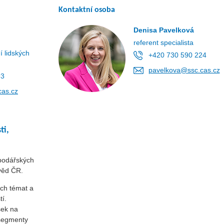
Kontaktní osoba
Denisa Pavelková
referent specialista
í lidských
+420 730 590 224
pavelkova@ssc.cas.cz
93
cas.cz
ti,
podářských
věd ČR.
ých témat a
í.
šek na
 segmenty