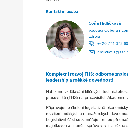
Kontaktní osoba
Soňa Hrdličková
vedoucí Odboru řízen
zdrojů
+420 774 373 6
hrdlickova@ssc.
Komplexní rozvoj THS: odborné znalos
leadership a měkké dovednosti
Nabízíme vzdělávání klíčových technickohos
pracovníků (THS) na pracovištích Akademie 
Připravujeme školení legislativně-ekonomick
rozvíjení měkkých a manažerských dovednost
Legislativní část se zaměřuje formou předná
majetkovou a finanční správu v. v. i. a různé