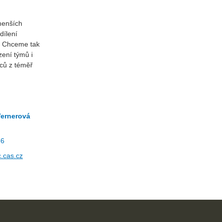
 menších
dílení
. Chceme tak
ízení týmů i
nců z téměř
Wernerová
86
.cas.cz